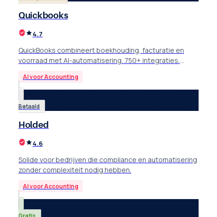
Quickbooks
4.7
QuickBooks combineert boekhouding, facturatie en
voorraad met AI-automatisering. 750+ integraties.
Review met features, plannen en alternatieven.
AI voor Accounting
Betaald
Holded
4.6
Solide voor bedrijven die compliance en automatisering
zonder complexiteit nodig hebben.
AI voor Accounting
Gratis