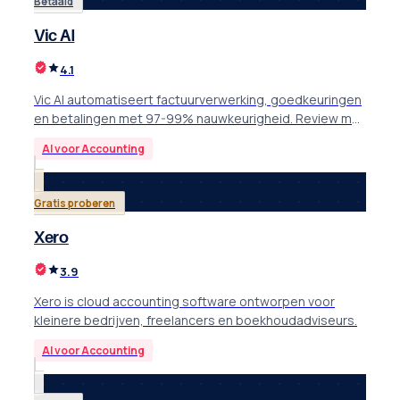
Betaald
Vic AI
4.1
Vic AI automatiseert factuurverwerking, goedkeuringen
en betalingen met 97-99% nauwkeurigheid. Review met
features, integraties en ROI.
AI voor Accounting
Gratis proberen
Xero
3.9
Xero is cloud accounting software ontworpen voor
kleinere bedrijven, freelancers en boekhoudadviseurs.
AI voor Accounting