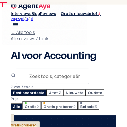
Interviews
Blog
Reviews
Gratis nieuwsbrief
↓
en
/
es
/
nl
/
fr
/
pt
←
Alle tools
Alle reviews
7 tools
AI voor Accounting
7 van 7 tools
Best beoordeeld
A tot Z
Nieuwste
Oudste
Prijs
Alle
Gratis
2
Gratis proberen
2
Betaald
3
Gratis proberen