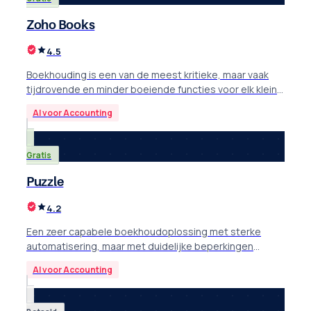
Zoho Books
4.5
Boekhouding is een van de meest kritieke, maar vaak
tijdrovende en minder boeiende functies voor elk klein
of middelgroot bedrijf.
AI voor Accounting
Gratis
Puzzle
4.2
Een zeer capabele boekhoudoplossing met sterke
automatisering, maar met duidelijke beperkingen
afhankelijk van wat je bedrijf nodig heeft.
AI voor Accounting