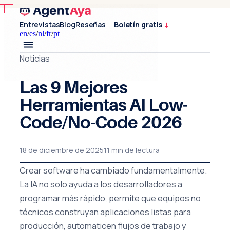
Entrevistas
Blog
Reseñas
Boletín gratis
↓
en
/
es
/
nl
/
fr
/
pt
Noticias
Las 9 Mejores
Herramientas AI Low-
Code/No-Code 2026
18 de diciembre de 2025
11 min de lectura
Crear software ha cambiado fundamentalmente.
La IA no solo ayuda a los desarrolladores a
programar más rápido, permite que equipos no
técnicos construyan aplicaciones listas para
producción, automaticen flujos de trabajo y